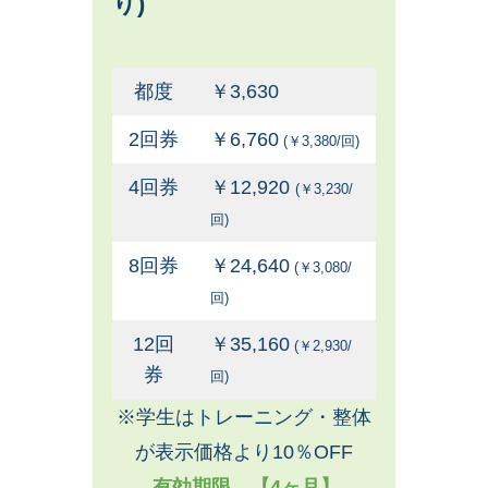
り)
都度
￥3,630
2回券
￥6,760
(￥3,380/回)
4回券
￥12,920
(￥3,230/
回)
8回券
￥24,640
(￥3,080/
回)
12回
￥35,160
(￥2,930/
券
回)
※学生はトレーニング・整体
が表示価格より10％OFF
有効期限 【4ヶ月】