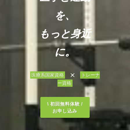
を、
もっと身近
に。
医療系国家資格
×
トレーナ
ー資格
\ 初回無料体験 /
お申し込み