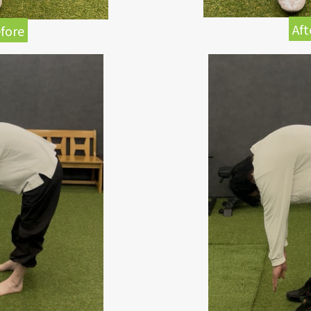
Aft
fore